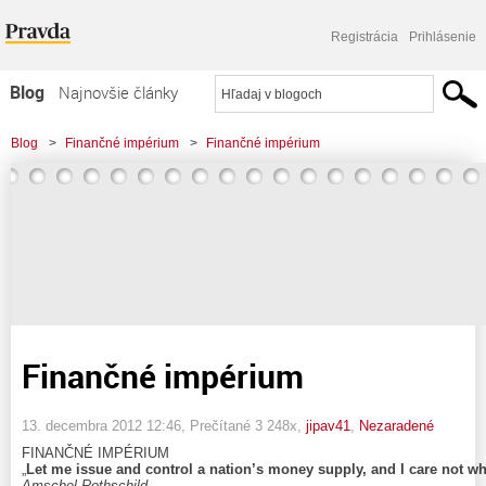
Registrácia
Prihlásenie
Blog
Najnovšie články
Najčítanejšie články
Blog
>
Finančné impérium
>
Finančné impérium
Najkomentovanejšie články
Zoznam blogov
Komerčné blogy
Finančné impérium
13. decembra 2012 12:46
, Prečítané 3 248x,
jipav41
,
Nezaradené
FINANČNÉ IMPÉRIUM
„
Let me issue and control a nation’s money supply, and I care not w
Amschel Rothschild