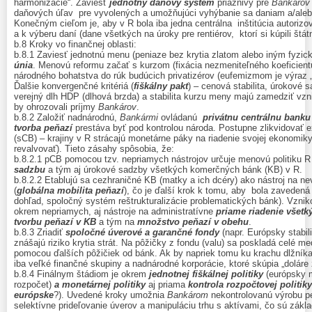
harmonizácie“. Zaviesť
jednotný daňový systém
priaznivý pre
Bankárov
daňových úľav pre vyvolených a umožňujúci vyhýbanie sa daniam a/aleb
Konečným cieľom je, aby v R bola iba jedna centrálna inštitúcia autori
a k výberu daní (dane všetkých na úroky pre rentiérov, ktorí si kúpili štá
b.8 Kroky vo finančnej oblasti:
b.8.1 Zaviesť jednotnú menu (peniaze bez krytia zlatom alebo iným fyzi
únia
. Menovú reformu začať s kurzom (fixácia nezmeniteľného koeficient
národného bohatstva do rúk budúcich privatizérov (eufemizmom je výraz „
Ďalšie konvergenčné kritériá (
fiškálny pakt
) – cenová stabilita, úrokové s
verejný dlh HDP (dlhová brzda) a stabilita kurzu meny majú zamedziť vzn
by ohrozovali príjmy
Bankárov
.
b.8.2 Založiť nadnárodnú,
Bankármi
ovládanú
privátnu centrálnu banku
tvorba peňazí
prestáva byť pod kontrolou národa. Postupne zlikvidovať e
(sCB) – krajiny v R strácajú monetárne páky na riadenie svojej ekonomi
revalvovať). Tieto zásahy spôsobia, že:
b.8.2.1 pCB pomocou tzv. nepriamych nástrojov určuje menovú politiku
sadzbu
a tým aj úrokové sadzby všetkých komerčných bánk (KB) v R.
b.8.2.2 Etablujú sa cezhraničné KB (matky a ich dcéry) ako nástroj na ne
(
globálna
mobilita peňazí
), čo je ďalší krok k tomu, aby bola zaveden
dohľad, spoločný systém reštrukturalizácie problematických bánk). Vzn
okrem nepriamych, aj nástroje na administratívne
priame riadenie všetk
tvorbu peňazí v KB
a tým na
množstvo peňazí v obehu
.
b.8.3 Zriadiť
spoločné úverové a garančné fondy
(napr. Európsky stabi
znášajú riziko krytia strát. Na pôžičky z fondu (valu) sa poskladá celé 
pomocou ďalších pôžičiek od bánk. Ak by napriek tomu ku krachu dlžníka 
iba veľké finančné skupiny a nadnárodné korporácie, ktoré skúpia „doláre 
b.8.4 Finálnym štádiom je okrem
jednotnej fiškálnej politiky
(európsky m
rozpočet)
a monetárnej politiky
aj priama
kontrola rozpočtovej politiky
európske
?). Uvedené kroky umožnia
Bankárom
nekontrolovanú výrobu pe
selektívne prideľovanie úverov a manipuláciu trhu s aktívami, čo sú zák