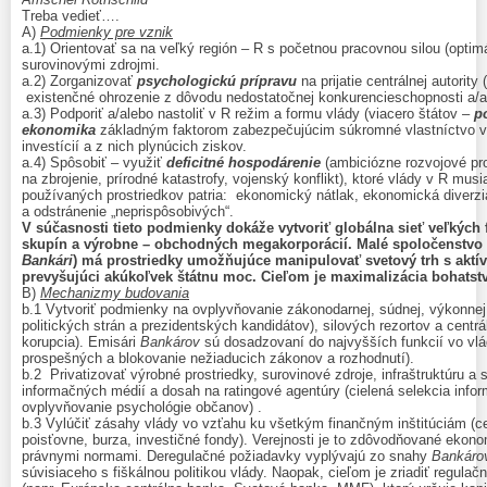
Treba vedieť….
A)
Podmienky pre vznik
a.1) Orientovať sa na veľký región – R s početnou pracovnou silou (optim
surovinovými zdrojmi.
a.2) Zorganizovať
psychologickú prípravu
na prijatie centrálnej autority
existenčné ohrozenie z dôvodu nedostatočnej konkurencieschopnosti a/a
a.3) Podporiť a/alebo nastoliť v R režim a formu vlády (viacero štátov –
p
ekonomika
základným faktorom zabezpečujúcim súkromné vlastníctvo vý
investícií a z nich plynúcich ziskov.
a.4) Spôsobiť – využiť
deficitné hospodárenie
(ambiciózne rozvojové pro
na zbrojenie, prírodné katastrofy, vojenský konflikt), ktoré vlády v R musia
používaných prostriedkov patria: ekonomický nátlak, ekonomická diverzi
a odstránenie „neprispôsobivých“.
V súčasnosti tieto podmienky dokáže vytvoriť globálna sieť veľkých f
skupín a výrobne – obchodných megakorporácií. Malé spoločenstvo 
Bankári
) má prostriedky umožňujúce manipulovať svetový trh s aktív
prevyšujúci akúkoľvek štátnu moc. Cieľom je maximalizácia bohatst
B)
Mechanizmy budovania
b.1 Vytvoriť podmienky na ovplyvňovanie zákonodarnej, súdnej, výkonnej 
politických strán a prezidentských kandidátov), silových rezortov a centráln
korupcia). Emisári
Bankárov
sú dosadzovaní do najvyšších funkcií vo vlá
prospešných a blokovanie nežiaducich zákonov a rozhodnutí).
b.2 Privatizovať výrobné prostriedky, surovinové zdroje, infraštruktúru a
informačných médií a dosah na ratingové agentúry (cielená selekcia infor
ovplyvňovanie psychológie občanov) .
b.3 Vylúčiť zásahy vlády vo vzťahu ku všetkým finančným inštitúciám (c
poisťovne, burza, investičné fondy). Verejnosti je to zdôvodňované ekonom
právnymi normami. Deregulačné požiadavky vyplývajú zo snahy
Bankár
súvisiaceho s fiškálnou politikou vlády. Naopak, cieľom je zriadiť regulač