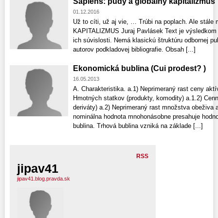
Sapiens: pudy a globálny kapitalizmus
01.12.2016
Už to cíti, už aj vie, … Trúbi na poplach. Ale s
KAPITALIZMUS Juraj Pavlásek Text je výsledkom sn
ich súvislosti. Nemá klasickú štruktúru odbornej p
autorov podkladovej bibliografie. Obsah [...]
Ekonomická bublina (Cui prodest? )
16.05.2013
A. Charakteristika. a.1) Neprimeraný rast ceny aktí
Hmotných statkov (produkty, komodity) a.1.2) Cenn
deriváty) a.2) Neprimeraný rast množstva obeživa 
nominálna hodnota mnohonásobne presahuje hodnot
bublina. Trhová bublina vzniká na základe [...]
RSS
jipav41
jipav41.blog.pravda.sk