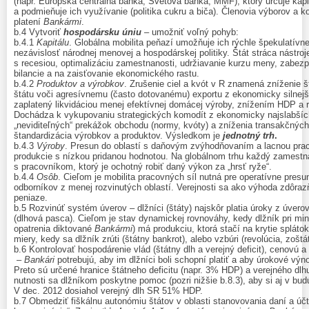
(napr. Európska centrálna banka, Svetová banka, MMF), ktorý určuje kapit
a podmieňuje ich využívanie (politika cukru a biča). Členovia výborov a kom
platení
Bankármi
.
b.4 Vytvoriť
hospodársku úniu
– umožniť voľný pohyb:
b.4.1
Kapitálu
. Globálna mobilita peňazí umožňuje ich rýchle špekulatívne 
nezávislosť národnej menovej a hospodárskej politiky. Štát stráca nástroje
s recesiou, optimalizáciu zamestnanosti, udržiavanie kurzu meny, zabez
bilancie a na zaisťovanie ekonomického rastu.
b.4.2
Produktov a výrobkov
. Zrušenie ciel a kvót v R znamená zníženie š
štátu voči agresívnemu (často dotovanému) exportu z ekonomicky silnejš
zaplatený likvidáciou menej efektívnej domácej výroby, znížením HDP a
Dochádza k vykupovaniu strategických komodít z ekonomicky najslabších
„neviditeľných“ prekážok obchodu (normy, kvóty) a zníženia transakčnýc
štandardizácia výrobkov a produktov. Výsledkom je
jednotný trh
.
b.4.3
Výroby
. Presun do oblastí s daňovým zvýhodňovaním a lacnou prac
produkcie s nízkou pridanou hodnotou. Na globálnom trhu každý zamestn
s pracovníkom, ktorý je ochotný robiť daný výkon za „hrsť ryže“.
b.4.4
Osôb
. Cieľom je mobilita pracovných síl nutná pre operatívne pre
odborníkov z menej rozvinutých oblastí. Verejnosti sa ako výhoda zdôraz
peniaze.
b.5 Rozvinúť systém úverov – dlžníci (štáty) najskôr platia úroky z úvero
(dlhová pasca). Cieľom je stav dynamickej rovnováhy, kedy dlžník pri mi
opatrenia diktované
Bankármi
) má produkciu, ktorá stačí na krytie spláto
miery, kedy sa dlžník zrúti (štátny bankrot), alebo vzbúri (revolúcia, zošt
b.6 Kontrolovať hospodárenie vlád (štátny dlh a verejný deficit), cenovú a 
–
Bankári
potrebujú, aby im dlžníci boli schopní platiť a aby úrokové výn
Preto sú určené hranice štátneho deficitu (napr. 3% HDP) a verejného dl
nutnosti sa dlžníkom poskytne pomoc (pozri nižšie b.8.3), aby si aj v bud
V dec. 2012 dosiahol verejný dlh SR 51% HDP.
b.7 Obmedziť fiškálnu autonómiu štátov v oblasti stanovovania daní a úč