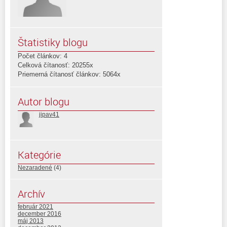
Štatistiky blogu
Počet článkov: 4
Celková čítanosť: 20255x
Priemerná čítanosť článkov: 5064x
Autor blogu
jipav41
Kategórie
Nezaradené
(4)
Archív
február 2021
december 2016
máj 2013